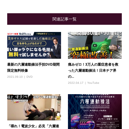
関連記事一覧
最新の六層連動操法手技DVD期間
痛みゼロ！3万人の重症患者を救
限定無料映像
った六層連動操法！日本チア界
の...
2021.09.10
DVD
2022.04.17
YouTube
「喋れ！電波少女」必見「六層連