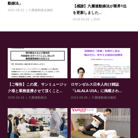
動操法」
【感謝】六層連動操法が業界1位
2021.09.22
六層連動操法施術
を更新しました…
2019.04.04
DVD
【ご報告】この度、サンミュージッ
ロサンゼルス日本人向け雑誌
ク様と業務提携させて頂くこと...
「LALALA USA」に掲載され...
2025.04.24
六層連動操法
2024.08.28
六層連動操法施術