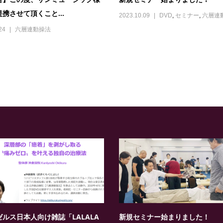
携させて頂くこと...
2023.10.09
DVD
,
セミナー
,
六層連
24
六層連動操法
ルス日本人向け雑誌「LALALA
新規セミナー始まりました！