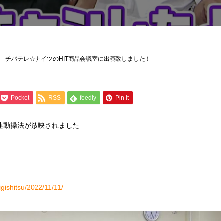
チバテレ☆ナイツのHIT商品会議室に出演致しました！
Pocket
RSS
feedly
Pin it
層連動操法が放映されました
igishitsu/2022/11/11/