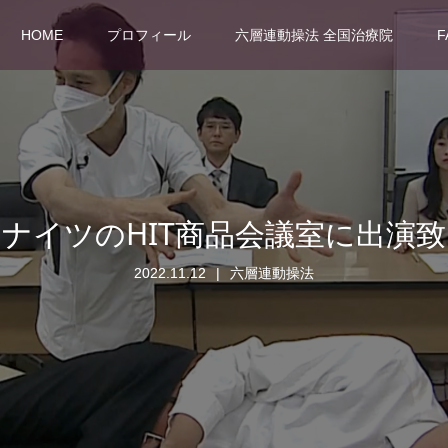
HOME
プロフィール
六層連動操法 全国治療院
F
ナイツのHIT商品会議室に出演
2022.11.12
六層連動操法