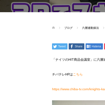
ブログ
六層連動操法
Tweet
Share
Hatena
「ナイツのHIT商品会議室」に六
チバテレHPは
こちら
https://www.chiba-tv.com/knights-ka