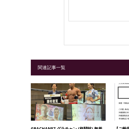
関連記事一覧
GRACHAN57 グラチャン (格闘技) 無差
【ご報