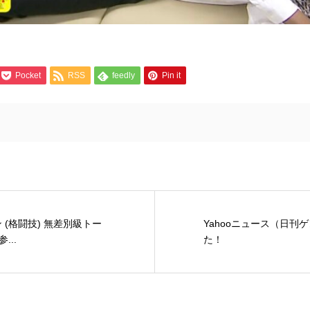
Pocket
RSS
feedly
Pin it
ン (格闘技) 無差別級トー
Yahooニュース（日刊
..
た！