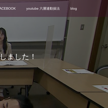
ACEBOOK
youtube 六層連動操法
blog
致しました！