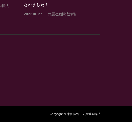
されました！
動操法
2023.06.27
六層連動操法施術
Copyright © 沖倉 国悦 – 六層連動操法