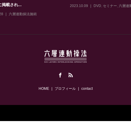
に掲載され...
2023.10.09
DVD
,
セミナー
,
六層連
28
六層連動操法施術
HOME
プロフィール
contact