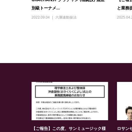
別級トーナメ...
と業務提
2022.09.04
六層連動操法
2025.04.
【ご報告】この度、サンミュージック様
ロサンゼ